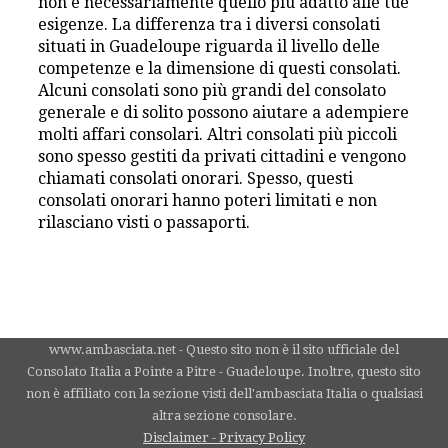
non è necessariamente quello più adatto alle tue
esigenze. La differenza tra i diversi consolati
situati in Guadeloupe riguarda il livello delle
competenze e la dimensione di questi consolati.
Alcuni consolati sono più grandi del consolato
generale e di solito possono aiutare a adempiere
molti affari consolari. Altri consolati più piccoli
sono spesso gestiti da privati cittadini e vengono
chiamati consolati onorari. Spesso, questi
consolati onorari hanno poteri limitati e non
rilasciano visti o passaporti.
www.ambasciata.net - Questo sito non è il sito ufficiale del
Consolato Italia a Pointe a Pitre - Guadeloupe. Inoltre, questo sito
non è affiliato con la sezione visti dell'ambasciata Italia o qualsiasi
altra sezione consolare.
Disclaimer - Privacy Policy