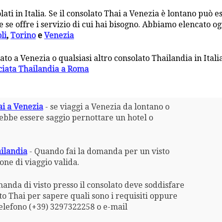
lati in Italia. Se il consolato Thai a Venezia è lontano può 
 se offre i servizio di cui hai bisogno. Abbiamo elencato ogn
li
,
Torino
e
Venezia
lato a Venezia o qualsiasi altro consolato Thailandia in Italia
iata Thailandia a Roma
ai a Venezia
- se viaggi a Venezia da lontano o
rebbe essere saggio pernottare un hotel o
ailandia
- Quando fai la domanda per un visto
one di viaggio valida.
anda di visto presso il consolato deve soddisfare
lato Thai per sapere quali sono i requisiti oppure
telefono (+39) 3297322258 o e-mail