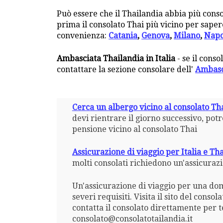
Può essere che il Thailandia abbia più conso
prima il consolato Thai più vicino per sapere
convenienza:
Catania
,
Genova
,
Milano
,
Napo
Ambasciata Thailandia in Italia
- se il conso
contattare la sezione consolare dell'
Ambasc
Cerca un albergo vicino al consolato Th
devi rientrare il giorno successivo, pot
pensione vicino al consolato Thai
Assicurazione di viaggio per Italia e Th
molti consolati richiedono un'assicurazi
Un'assicurazione di viaggio per una dom
severi requisiti. Visita il sito del conso
contatta il consolato direttamente per 
consolato@consolatotailandia.it