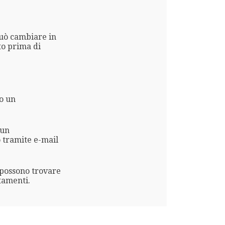
può cambiare in
to prima di
o un
 un
 tramite e-mail
i possono trovare
tamenti.