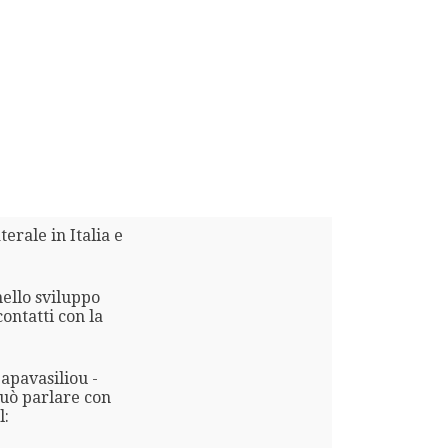
erale in Italia e
nello sviluppo
contatti con la
apavasiliou -
può parlare con
l: