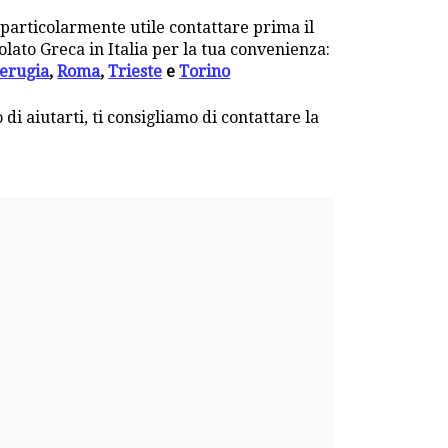
e particolarmente utile contattare prima il
olato Greca in Italia per la tua convenienza:
erugia
,
Roma
,
Trieste
e
Torino
 di aiutarti, ti consigliamo di contattare la