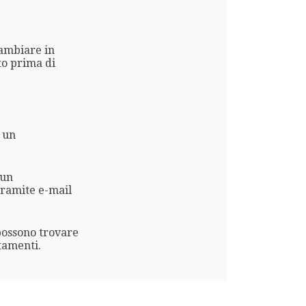
cambiare in
to prima di
 un
 un
ramite e-mail
possono trovare
tamenti.