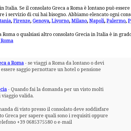
 in Italia. Se il consolato Greca a Roma è lontano può esser
re i servizio di cui hai bisogno. Abbiamo elencato ogni cons
tania
,
Firenze
,
Genova
,
Livorno
,
Milano
,
Napoli
,
Palermo
,
P
 a Roma o qualsiasi altro consolato Grecia in Italia è in grado
a Roma
reca a Roma
- se viaggi a Roma da lontano o devi
e essere saggio pernottare un hotel o pensione
ecia
- Quando fai la domanda per un visto molti
 viaggio valida.
anda di visto presso il consolato deve soddisfare
olato Greca per sapere quali sono i requisiti oppure
telefono +39 0685375580 o e-mail