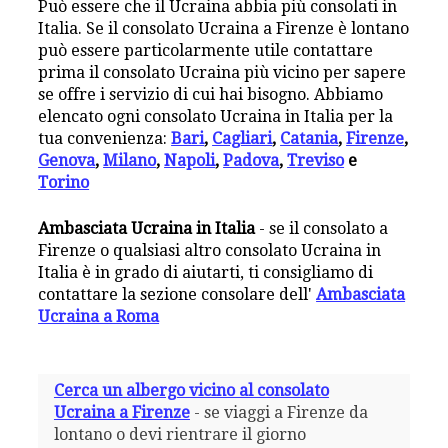
Può essere che il Ucraina abbia più consolati in
Italia. Se il consolato Ucraina a Firenze è lontano
può essere particolarmente utile contattare
prima il consolato Ucraina più vicino per sapere
se offre i servizio di cui hai bisogno. Abbiamo
elencato ogni consolato Ucraina in Italia per la
tua convenienza:
Bari
,
Cagliari
,
Catania
,
Firenze
,
Genova
,
Milano
,
Napoli
,
Padova
,
Treviso
e
Torino
Ambasciata Ucraina in Italia
- se il consolato a
Firenze o qualsiasi altro consolato Ucraina in
Italia è in grado di aiutarti, ti consigliamo di
contattare la sezione consolare dell'
Ambasciata
Ucraina a Roma
Cerca un albergo vicino al consolato
Ucraina a Firenze
- se viaggi a Firenze da
lontano o devi rientrare il giorno