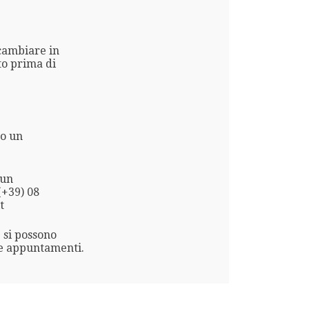
 cambiare in
to prima di
no un
 un
(+39) 08
t
 si possono
re appuntamenti.