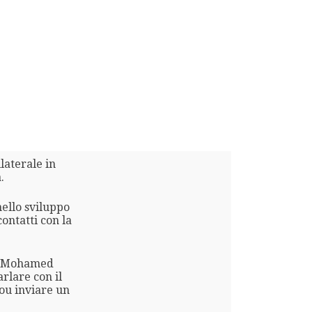
laterale in
.
nello sviluppo
contatti con la
di Mohamed
arlare con il
ou inviare un