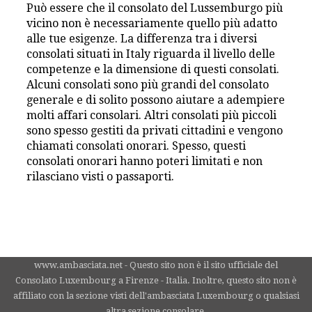
Può essere che il consolato del Lussemburgo più
vicino non è necessariamente quello più adatto
alle tue esigenze. La differenza tra i diversi
consolati situati in Italy riguarda il livello delle
competenze e la dimensione di questi consolati.
Alcuni consolati sono più grandi del consolato
generale e di solito possono aiutare a adempiere
molti affari consolari. Altri consolati più piccoli
sono spesso gestiti da privati cittadini e vengono
chiamati consolati onorari. Spesso, questi
consolati onorari hanno poteri limitati e non
rilasciano visti o passaporti.
www.ambasciata.net - Questo sito non è il sito ufficiale del
Consolato Luxembourg a Firenze - Italia. Inoltre, questo sito non è
affiliato con la sezione visti dell'ambasciata Luxembourg o qualsiasi
altra sezione consolare.